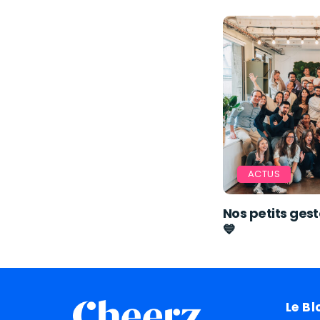
ACTUS
Nos petits gest
💙
Le Bl