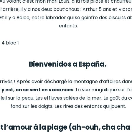
Au volant c’est mon mari Louis, à la fois pilote et chauffeu
arrière, il y a nos deux bout’choux : Arthur 5 ans et Victor
Et il y a Baloo, notre labrador qui se goinfre des biscuits
enfants.
Bienvenidos a España.
rrivés ! Après avoir déchargé la montagne d’affaires dans
 y est, on se sent en vacances.
La vue magnifique sur l’ea
leil sur la peau. Les effluves salées de la mer. Le goût du 
fond sur les doigts. Les rires des enfants qui jouent.
t l’amour à la plage (ah-ouh, cha cha