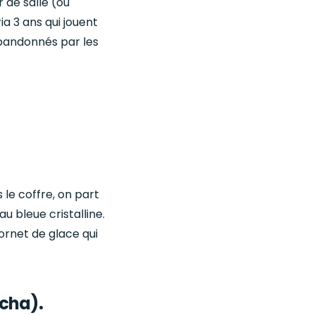
r de salle (ou
ia 3 ans qui jouent
 abandonnés par les
 le coffre, on part
u bleue cristalline.
cornet de glace qui
 cha).