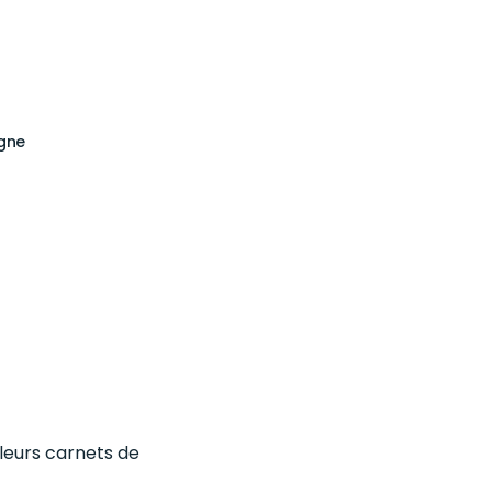
igne
leurs carnets de
️