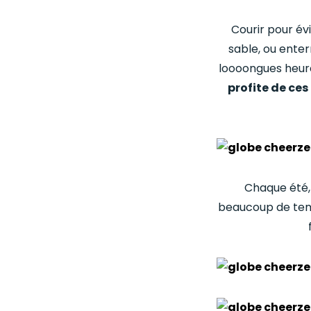
Courir pour év
sable, ou ente
loooongues heure
profite de ces
Chaque été, 
beaucoup de temp