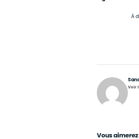
À d
San
Voir
Vous aimerez a