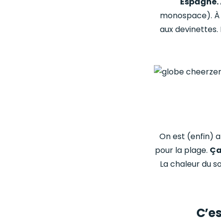
Espagne.
monospace). À l’
aux devinettes. 
On est (enfin) a
pour la plage.
Ça
La chaleur du so
C’es