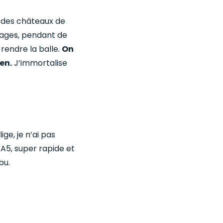
e des châteaux de
lages, pendant de
rendre la balle.
On
en.
J’immortalise
ge, je n’ai pas
A5, super rapide et
bu.