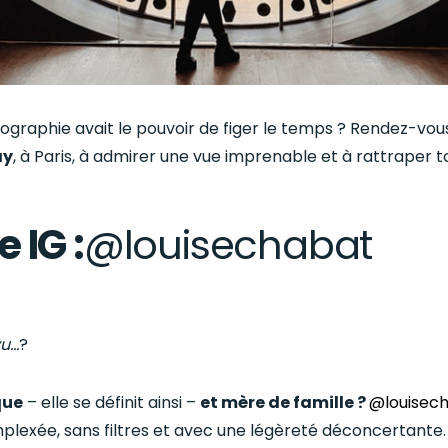
otographie avait le pouvoir de figer le temps ? Rendez-vou
ay
, à Paris, à admirer une vue imprenable et à rattraper 
 IG :
@louisechabat
vu…
?
que
– elle se définit ainsi –
et mère de famille ?
@louisec
lexée, sans filtres et avec une légèreté déconcertante.