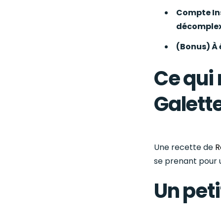
Compte In
décomplex
(Bonus) À 
Ce qui 
Galette
Une recette de
R
se prenant pour u
Un pet