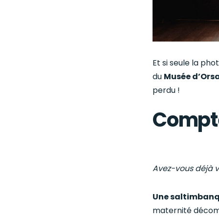
Et si seule la ph
du
Musée d’Ors
perdu !
Compte
Avez-vous déjà 
Une saltimban
maternité décomp