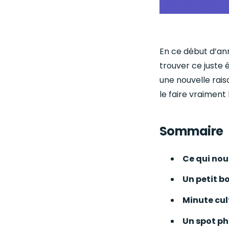
En ce début d’ann
trouver ce juste 
une nouvelle rai
le faire vraiment 
Sommaire
Ce qui nous
Un petit b
Minute cult
Un spot ph