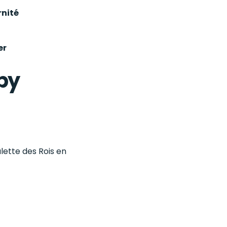
nité
er
ppy
lette des Rois en