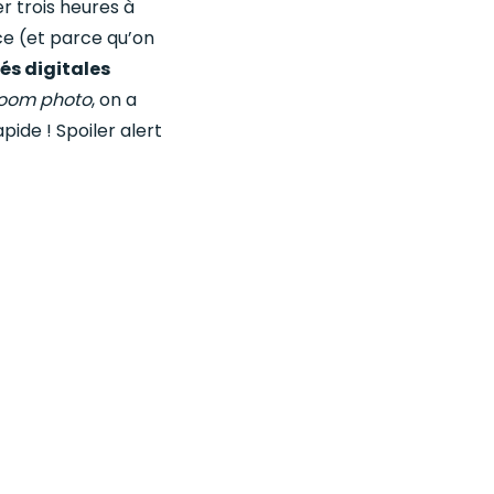
r trois heures à
ce (et parce qu’on
és digitales
oom photo
, on a
pide ! Spoiler alert