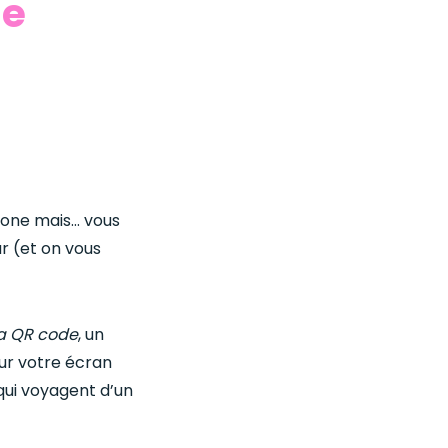
de
hone mais… vous
r (et on vous
ia QR code
, un
ur votre écran
qui voyagent d’un