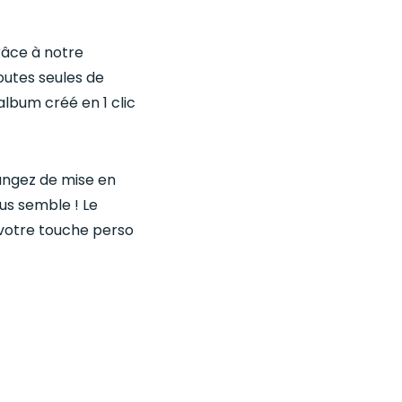
âce à notre
outes seules de
lbum créé en 1 clic
hangez de mise en
us semble ! Le
r votre touche perso