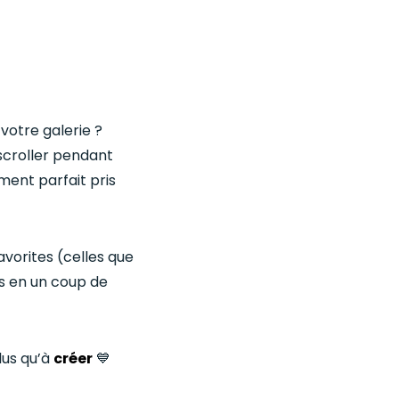
votre galerie ?
 scroller pendant
ment parfait pris
vorites (celles que
es en un coup de
plus qu’à
créer
💙