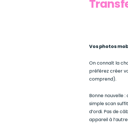
Transf
Vos photos mobi
On connaît la ch
préférez créer vo
comprend).
Bonne nouvelle : 
simple scan suff
d’ordi. Pas de câ
appareil à l’autr