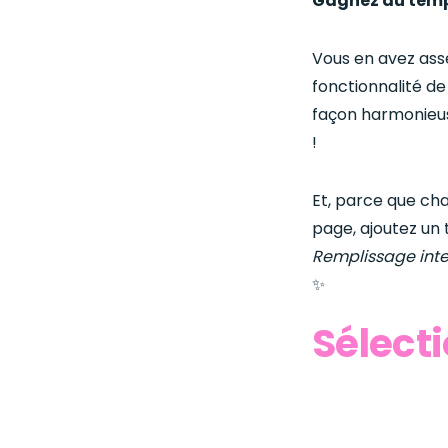
Gagnez du temp
Vous en avez ass
fonctionnalité d
façon harmonieuse
!
Et, parce que cha
page, ajoutez un
Remplissage inte
✨
Sélect