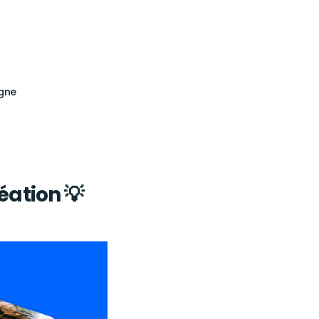
igne
réation 💡