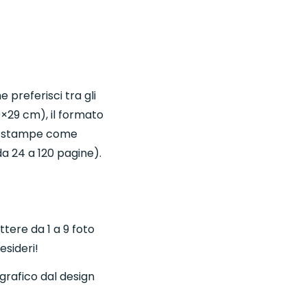
 preferisci tra gli
9×29 cm), il formato
tue stampe come
da 24 a 120 pagine).
ttere da 1 a 9 foto
esideri!
ografico dal design