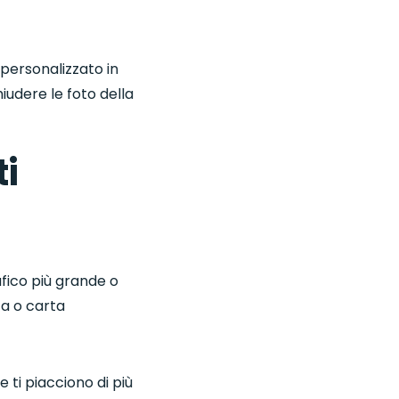
 personalizzato in
iudere le foto della
ti
afico più grande o
ca o carta
e ti piacciono di più