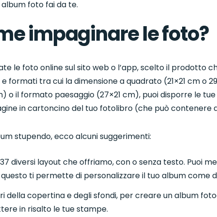
 album foto fai da te.
me impaginare le foto?
e le foto online sul sito web o l’app, scelto il prodotto che
 e formati tra cui la dimensione a quadrato (21×21 cm o 2
cm) o il formato paesaggio (27×21 cm), puoi disporre le 
pagine in cartoncino del tuo fotolibro (che può contenere 
bum stupendo, ecco alcuni suggerimenti:
 37 diversi layout che offriamo, con o senza testo. Puoi me
 questo ti permette di personalizzare il tuo album come d
ori della copertina e degli sfondi, per creare un album fot
tere in risalto le tue stampe.