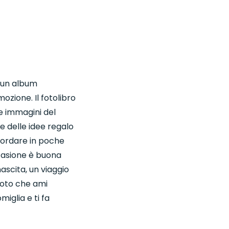
n un album
ozione. Il fotolibro
le immagini del
e delle idee regalo
icordare in poche
ccasione è buona
ascita, un viaggio
foto che ami
iglia e ti fa