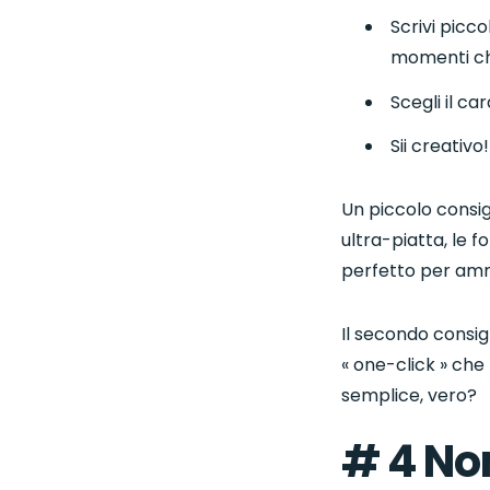
Scrivi picco
momenti che
Scegli il ca
Sii creativo!
Un piccolo consig
ultra-piatta, le 
perfetto per ammi
Il secondo consigl
« one-click » che 
semplice, vero?
# 4 No