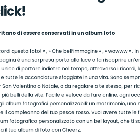
lick!
eritano di essere conservati in un album foto
cordi questa foto! « , » Che bell’immagine « , » wowww « . I
pagina è una sorpresa porta alla luce o fa riscoprire un’em
unico di portare indietro nel tempo, attraverso i ricordi, 
e tutte le acconciature sfoggiate in una vita. Sono sempr
r San Valentino o Natale, o da regalare a te stesso, per r
più belli della vite. Facile e veloce da fare online, ogni o
gli album fotografici personalizzabili: un matrimonio, una n
he il compleanno del tuo pesce rosso. Vuoi avere tutte le 
bum fotografico personalizzato con un bel layout, che ti som
 il tuo album di foto con Cheerz.