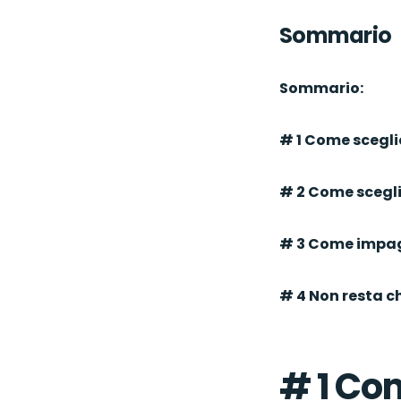
Sommario
Sommario:
# 1 Come scegli
# 2 Come scegli
# 3 Come impag
# 4 Non resta c
# 1 Com