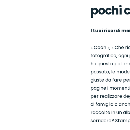
pochi c
I tuoi ricordi m
« Oooh », « Che ri
fotografico, ogni 
ha questo potere 
passato, le mode 
giuste da fare pe
pagine i momenti 
per realizzare de
di famiglia o anc
raccolte in un al
sorridere? Stampa