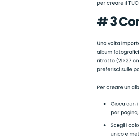
per creare il TUO
# 3 Co
Una volta importat
album fotografici
ritratto (21×27 
preferisci sulle 
Per creare un al
Gioca con i
per pagina,
Scegli i col
unico e met