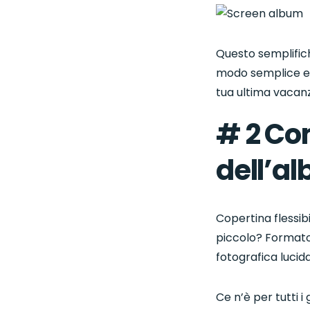
Questo semplifich
modo semplice e v
tua ultima vacanz
# 2 Com
dell’a
Copertina flessib
piccolo? Formato
fotografica lucid
Ce n’è per tutti i 