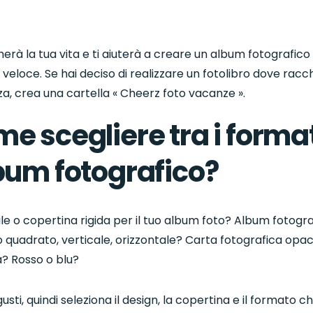
erà la tua vita e ti aiuterà a creare un album fotografico
eloce. Se hai deciso di realizzare un fotolibro dove racch
a, crea una cartella « Cheerz foto vacanze ».
e scegliere tra i forma
lbum fotografico?
ile o copertina rigida per il tuo album foto? Album fotogr
 quadrato, verticale, orizzontale? Carta fotografica opa
a? Rosso o blu?
gusti, quindi seleziona il design, la copertina e il formato ch