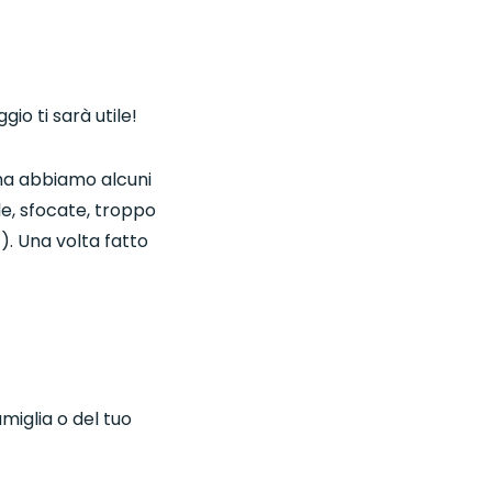
io ti sarà utile!
ma abbiamo alcuni
le, sfocate, troppo
). Una volta fatto
amiglia o del tuo